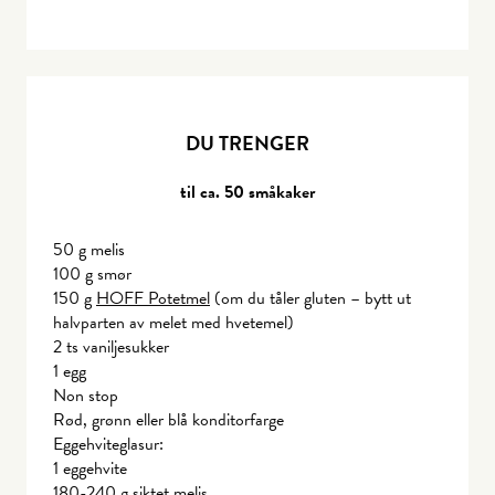
DU TRENGER
til ca. 50 småkaker
50 g melis
100 g smør
150 g
HOFF Potetmel
(om du tåler gluten – bytt ut
halvparten av melet med hvetemel)
2 ts vaniljesukker
1 egg
Non stop
Rød, grønn eller blå konditorfarge
Eggehviteglasur:
1 eggehvite
180-240 g siktet melis