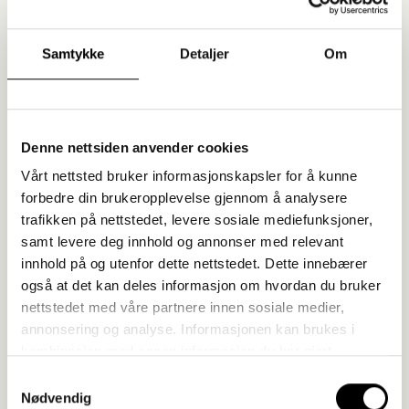
Samtykke
Detaljer
Om
SJEKK OGSÅ UT
Denne nettsiden anvender cookies
Vårt nettsted bruker informasjonskapsler for å kunne
forbedre din brukeropplevelse gjennom å analysere
trafikken på nettstedet, levere sosiale mediefunksjoner,
samt levere deg innhold og annonser med relevant
innhold på og utenfor dette nettstedet. Dette innebærer
også at det kan deles informasjon om hvordan du bruker
nettstedet med våre partnere innen sosiale medier,
annonsering og analyse. Informasjonen kan brukes i
kombinasjon med annen informasjon du har gjort
tilgjengelig gjennom samtykke for bruk til blant annet
Samtykkevalg
annonsering og tilpasset kommunikasjon. Vi bruker bare
Nødvendig