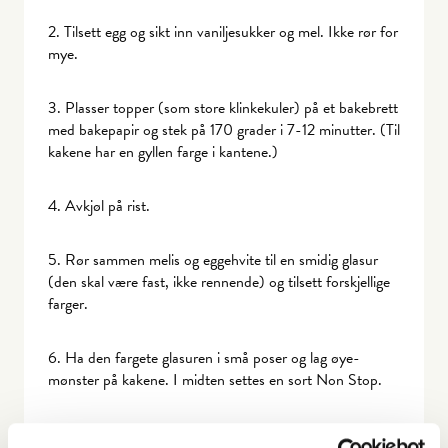
2. Tilsett egg og sikt inn vaniljesukker og mel. Ikke rør for
mye.
3. Plasser topper (som store klinkekuler) på et bakebrett
med bakepapir og stek på 170 grader i 7-12 minutter. (Til
kakene har en gyllen farge i kantene.)
4. Avkjøl på rist.
5. Rør sammen melis og eggehvite til en smidig glasur
(den skal være fast, ikke rennende) og tilsett forskjellige
farger.
6. Ha den fargete glasuren i små poser og lag øye-
mønster på kakene. I midten settes en sort Non Stop.