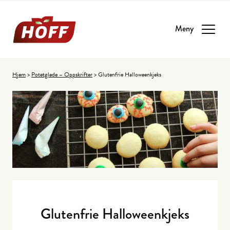
Meny
Hjem
>
Potetglede – Oppskrifter
>
Glutenfrie Halloweenkjeks
Glutenfrie Halloweenkjeks