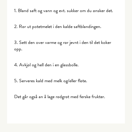
1. Bland saft og vann og evt. sukker om du ønsker det.
2. Rør ut potetmelet i den kalde saftblandingen.
3. Sett den over varme og rør jevnt i den til det koker
opp.
4. Avkjøl og hell den i en glassbolle.
5. Serveres kald med melk og/eller fløte.
Det går også an å lage rødgrøt med ferske frukter.