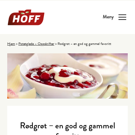
Meny
Hjem
>
Potetglede – Oppskrifter
>
Rødgrøt – en god og gammel favoritt
Rødgrøt – en god og gammel