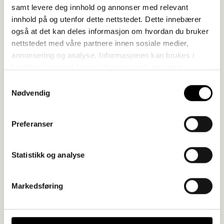
samt levere deg innhold og annonser med relevant
innhold på og utenfor dette nettstedet. Dette innebærer
også at det kan deles informasjon om hvordan du bruker
nettstedet med våre partnere innen sosiale medier,
annonsering og analyse. Informasjonen kan brukes i
kombinasjon med annen informasjon du har gjort
tilgjengelig gjennom samtykke for bruk til blant annet
Samtykkevalg
annonsering og tilpasset kommunikasjon. Vi bruker bare
Nødvendig
de data som du gir ditt samtykke til, med unntak av
nødvendige informasjonskapsler som må være til stede
Preferanser
for at vitale funksjoner på nettsiden skal kunne fungere.
Statistikk og analyse
Overlessa Opphøgde Potteter med
Markedsføring
egg