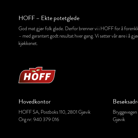
HOFF – Ekte potetglede
God mat gjør folk glade. Derfor brenner vi i HOFF for å forenkle f
– med garantert godt resultat hver gang. Vi setter vår ære i å gjør
kjøkkenet.
Hovedkontor
Besøksadr
HOFF SA, Postboks 110, 2801 Gjøvik
Bryggevegen
Org nr:
940 379 016
Gjøvik