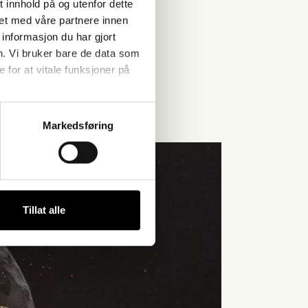
 innhold på og utenfor dette
et med våre partnere innen
informasjon du har gjort
n. Vi bruker bare de data som
for at vitale funksjoner på
Markedsføring
Tillat alle