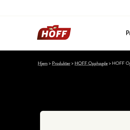
P
Hjem
>
Produkter
>
HOFF Opphøgde
>
HOFF Opph