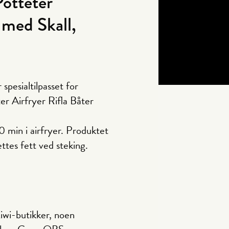
tteter
 med Skall,
pesialtilpasset for
r Airfryer Rifla Båter
0 min i airfryer. Produktet
ettes fett ved steking.
wi-butikker, noen