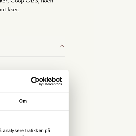
ikker, Coop OBS, noen
utikker.
Om
å analysere trafikken på