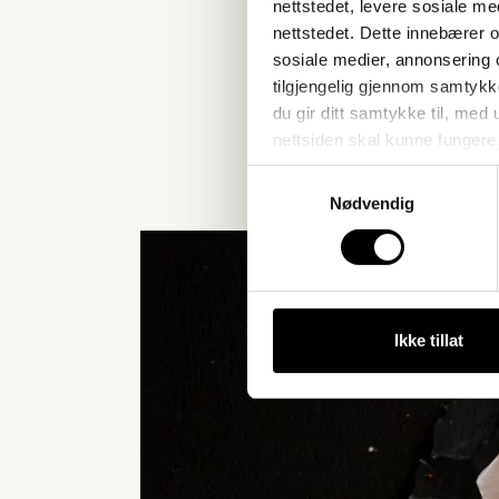
nettstedet, levere sosiale m
nettstedet. Dette innebærer 
sosiale medier, annonsering 
tilgjengelig gjennom samtykk
du gir ditt samtykke til, med
nettsiden skal kunne fungere
Samtykkevalg
Nødvendig
Ikke tillat