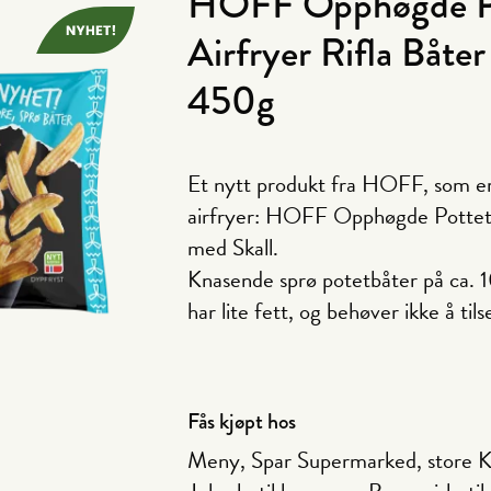
HOFF Opphøgde Po
Airfryer Rifla Båter
450g
Et nytt produkt fra HOFF, som er s
airfryer: HOFF Opphøgde Pottete
med Skall.
Knasende sprø potetbåter på ca. 1
har lite fett, og behøver ikke å tils
Fås kjøpt hos
Meny, Spar Supermarked, store Ki