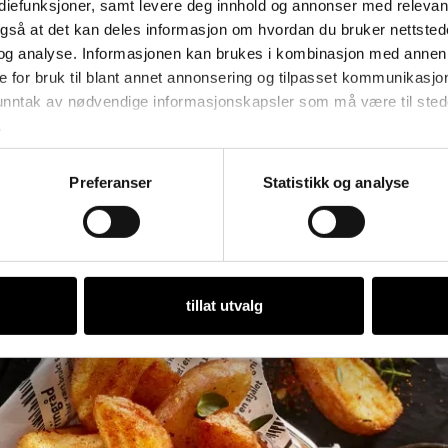
ediefunksjoner, samt levere deg innhold og annonser med relevant
også at det kan deles informasjon om hvordan du bruker nettsted
og analyse. Informasjonen kan brukes i kombinasjon med annen 
e for bruk til blant annet annonsering og tilpasset kommunikasjo
TILBAKE TIL PRODUKTER
 unntak av nødvendige informasjonskapsler som må være til stede 
.
Preferanser
Statistikk og analyse
tillat utvalg