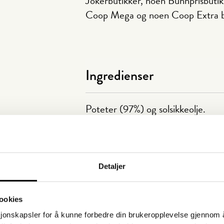
Jokerbutikker, noen Bunnprisbut
Coop Mega og noen Coop Extra b
Ingredienser
Poteter (97%) og solsikkeolje.
Næringsinnhold
Detaljer
Tilberedning
ookies
sjonskapsler for å kunne forbedre din brukeropplevelse gjennom 