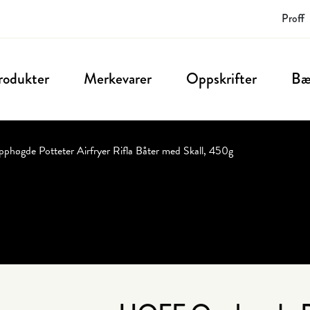
Proff
rodukter
Merkevarer
Oppskrifter
Bæ
øgde Potteter Airfryer Rifla Båter med Skall, 450g